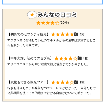
(20件)
【初めてのセブシティ観光】
4枚
マクタン島に宿泊していたのでホテルからの道中は渋滞するとこ
ろも多かった印象です。
シティに入ってからの観光地は近くに集まっていたのでよかった
です。
【中年夫婦、初めてのセブ島】
4枚
車での移動で高確率で渋滞にはまるそうですが、ガイドさんが時
マリバゴエリアから40分程度で観光場所までかかりました。
間管理もしてくださるので安心でした。
ガイドさんが、到着までの道中、日本企業の工場や、大きな橋の
歴史、フィリピンの国民性の話し、コロナ禍の話しなどしてくだ
【買物もできる観光ツアー】
1枚
さり、退屈しない移動時間でした。
行きも帰りもホテル発着なのでストレスがなかった。自分たちで
公共機関を使って目的地まで行ける自信がないので助かった。