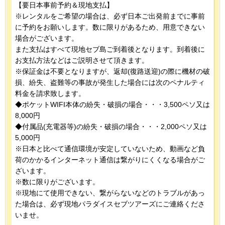
【要日本事前予約＆現地支払】
※レンタルをご希望の場合は、必ず日本ご出発前までに事前
に予約をお願いします。数に限りがあるため、用意できない
場合がございます。
また支払はすべて現地セブ島ご到着後となります。到着後に
お支払方法などはご説明させて頂きます。
※保証金は不要となりますが、返却(復路送迎)の際に機材の破
損、紛失、盗難等の事故が発生した場合には次のペナルティ
料金を請求致します。
◆ポケットWIFI本体の紛失・破損の場合・・・3,500ペソ又は
8,000円
◆付属品(充電器等)の紛失・破損の場合・・・2,000ペソ又は
5,000円
※日本と比べて通信環境が安定していないため、動画など負
荷のかかるインターネット通信は繋がりにくくなる場合がご
ざいます。
※数に限りがございます。
※現地にて使用できない、繋がらないなどのトラブルがあっ
た場合は、必ず現地パラダイスセブツアーズにご連絡くださ
いませ。