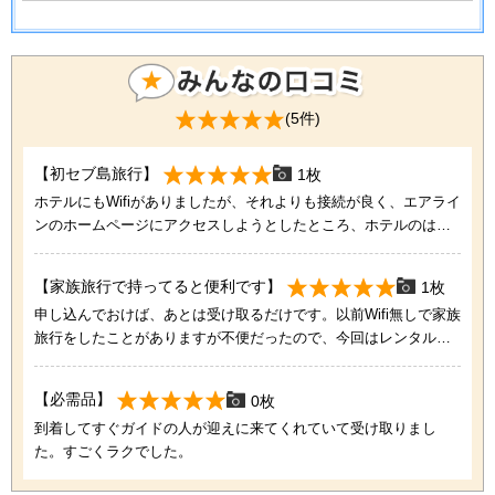
(5件)
【初セブ島旅行】
1枚
ホテルにもWifiがありましたが、それよりも接続が良く、エアライ
ンのホームページにアクセスしようとしたところ、ホテルのは時
間がかかりすぎてつながりませんてしたが、セブ王のはすぐつな
がりました。ただ、市内では、少しスピードが遅い気がしまし
【家族旅行で持ってると便利です】
1枚
た。ホテルは、マクタンでした。
申し込んでおけば、あとは受け取るだけです。以前Wifi無しで家族
旅行をしたことがありますが不便だったので、今回はレンタルし
てみました。借りるのも返却も楽でした。
【必需品】
0枚
到着してすぐガイドの人が迎えに来てくれていて受け取りまし
た。すごくラクでした。