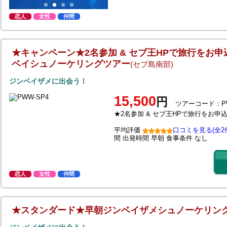
恋人
女性
仲間
★キャンペーン★2名参加 & セブ王HPで旅行をお
ベイシュノーケリングツアー
(セブ島南部)
ジンベイザメに出会う！
15,500
円
ツアーコード：PW
★2名参加 & セブ王HPで旅行をお
平均評価
口コミを見る(全2
間
出発時間
早朝
食事条件
なし
恋人
女性
仲間
★スタンダード★早朝ジンベイザメシュノーケリン