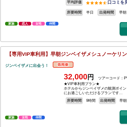
口コミを見
平均評価
所要時間
半日
出発時間
早朝
家族
恋人
女性
仲間
【専用VIP車利用】早朝ジンベイザメシュノーケリ
ジンベイザメに出会う！
32,000
円
ツアーコード：PW
★VIP車利用プラン★
ホテルからジンベイザメの観測ポイン
にお過ごしいただけるプランです…
所要時間
9時間
出発時間
早朝
家族
女性
仲間