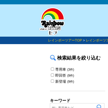
レインボーツアーTOP
>
レインボーツ
検索結果を絞り込む
専用車
(3件)
即回答
(9件)
新登場
(9件)
キーワード