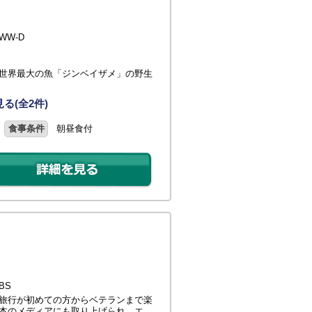
WW-D
世界最大の魚「ジンベイザメ」の野生
る(全2件)
食事条件
朝昼食付
BS
旅行が初めての方からベテランまで楽
本のメディアにも取り上げられ、エ…