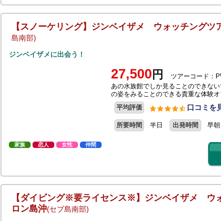
【スノーケリング】ジンベイザメ ウォッチングツ
島南部)
ジンベイザメに出会う！
27,500
円
ツアーコード：P
あの水族館でしか見ることのできない
の姿をみることのできる貴重な体験オ
口コミを見
平均評価
所要時間
半日
出発時間
早朝
家族
恋人
女性
仲間
【ダイビング※要ライセンス※】ジンベイザメ ウ
ロン島沖
(セブ島南部)