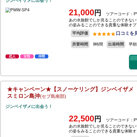
ジンベイザメに出会う！
21,000
円
ツアーコード：PW
あの水族館でしか見ることのできない
の姿みることのできる貴重な体験オプ
口コミを見
平均評価
所要時間
9時間
出発時間
早朝
恋人
女性
仲間
★キャンペーン★【スノーケリング】ジンベイザメ
スミロン島沖
(セブ島南部)
ジンベイザメに出会う！
22,500
円
ツアーコード：PW
あの水族館でしか見ることのできない
の姿をみることのできる貴重な体験オ