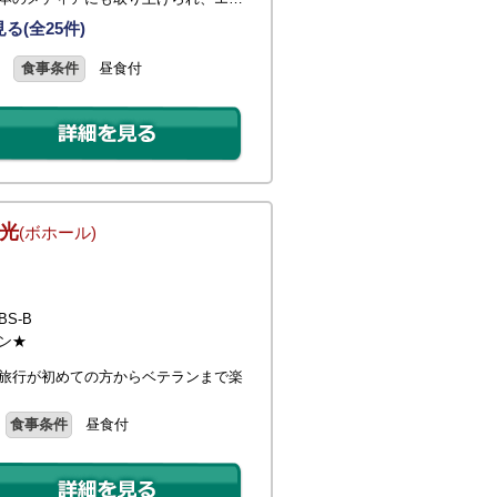
る(全25件)
食事条件
昼食付
光
(ボホール)
S-B
ン★
旅行が初めての方からベテランまで楽
食事条件
昼食付