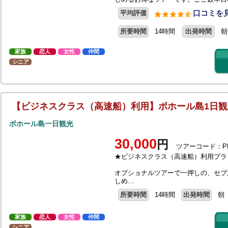
口コミを見
平均評価
所要時間
14時間
出発時間
朝
家族
恋人
女性
仲間
シニア
【ビジネスクラス（高速船）利用】ボホール島1日観
ボホール島一日観光
30,000
円
ツアーコード：PB
★ビジネスクラス（高速船）利用プラ
オプショナルツアーで一押しの、セブ
しめ…
所要時間
14時間
出発時間
朝
家族
恋人
女性
仲間
シニア