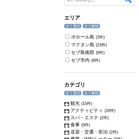
エリア
全て選択
全て解除
ボホール島
(3件)
マクタン島
(23件)
セブ島南部
(9件)
セブ市内
(8件)
カテゴリ
全て選択
全て解除
観光
(15件)
アクティビティ
(20件)
スパ・エステ
(2件)
食事
(0件)
送迎・交通・前泊
(2件)
携帯・WiFiルーター