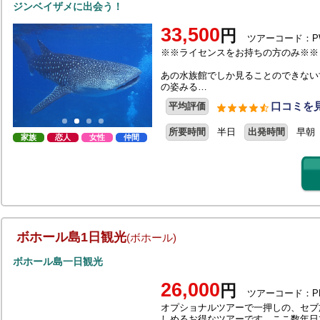
ジンベイザメに出会う！
33,500
円
ツアーコード：P
※※ライセンスをお持ちの方のみ※※
あの水族館でしか見ることのできない
の姿みる…
口コミを見
平均評価
所要時間
半日
出発時間
早朝
家族
恋人
女性
仲間
ボホール島1日観光
(ボホール)
ボホール島一日観光
26,000
円
ツアーコード：P
オプショナルツアーで一押しの、セブ
しめるお得なツアーです。ここ数年日