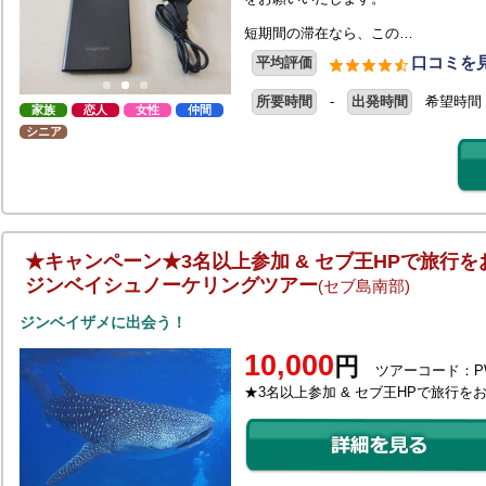
短期間の滞在なら、この…
口コミを見
平均評価
所要時間
-
出発時間
希望時間
家族
恋人
女性
仲間
シニア
★キャンペーン★3名以上参加 & セブ王HPで旅行
ジンベイシュノーケリングツアー
(セブ島南部)
ジンベイザメに出会う！
10,000
円
ツアーコード：PW
★3名以上参加 & セブ王HPで旅行