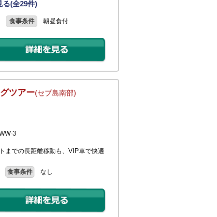
る(全29件)
食事条件
朝昼食付
ングツアー
(セブ島南部)
W-3
トまでの長距離移動も、VIP車で快適
食事条件
なし