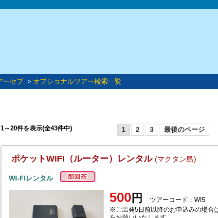
アーセブ
>
オプショナルツアー検索一覧
1～20件を表示(全43件中)
1
2
3
最後のページ
ポケットWIFI（ルーター）レンタル
(マクタン島)
WI-FIレンタル
500
円
ツアーコード：WI5
※ご出発5日前以降のお申込みの場合
をお願いいたします。